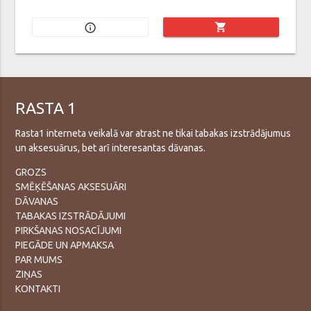
shopping_cart
info_outline
RASTA 1
Rasta1 interneta veikalā var atrast ne tikai tabakas izstrādājumus
un aksesuārus, bet arī interesantas dāvanas.
GROZS
SMĒĶĒŠANAS AKSESUĀRI
DĀVANAS
TABAKAS IZSTRĀDĀJUMI
PIRKŠANAS NOSACĪJUMI
PIEGĀDE UN APMAKSA
PAR MUMS
ZIŅAS
KONTAKTI