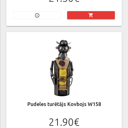
shopping_cart
info_outline
Pudeles turētājs Kovbojs W158
21.90€