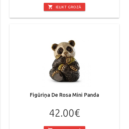
shopping_cart
IELIKT GROZĀ
Figūriņa De Rosa Mini Panda
42.00€