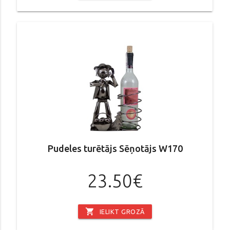
Pudeles turētājs Sēņotājs W170
23.50€
shopping_cart
IELIKT GROZĀ