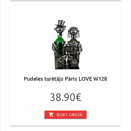
Pudeles turētājs Pāris LOVE W128
38.90€
shopping_cart
IELIKT GROZĀ