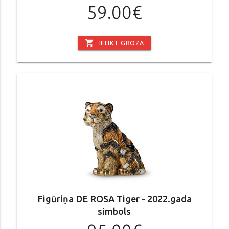
59.00€
shopping_cart
IELIKT GROZĀ
Figūriņa DE ROSA Tiger - 2022.gada
simbols