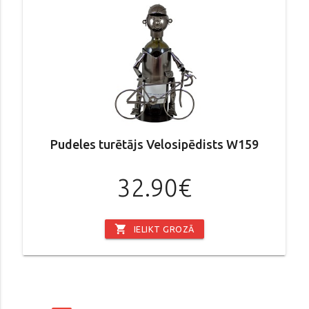
Pudeles turētājs Velosipēdists W159
32.90€
shopping_cart
IELIKT GROZĀ