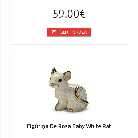
59.00€
shopping_cart
IELIKT GROZĀ
Figūriņa De Rosa Baby White Rat