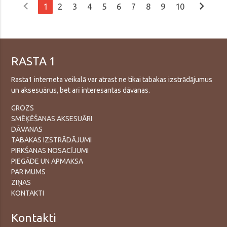
chevron_left
chevron_right
1
2
3
4
5
6
7
8
9
10
RASTA 1
Rasta1 interneta veikalā var atrast ne tikai tabakas izstrādājumus
un aksesuārus, bet arī interesantas dāvanas.
GROZS
SMĒĶĒŠANAS AKSESUĀRI
DĀVANAS
TABAKAS IZSTRĀDĀJUMI
PIRKŠANAS NOSACĪJUMI
PIEGĀDE UN APMAKSA
PAR MUMS
ZIŅAS
KONTAKTI
Kontakti