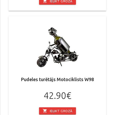
shopping_cart
IELIKT GROZĀ
Pudeles turētājs Motociklists W98
42.90€
shopping_cart
IELIKT GROZĀ