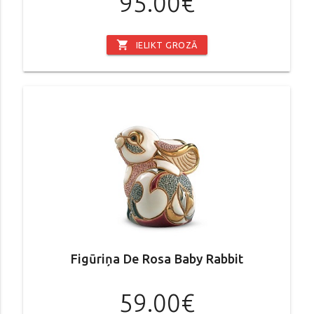
95.00€
shopping_cart
IELIKT GROZĀ
Figūriņa De Rosa Baby Rabbit
59.00€