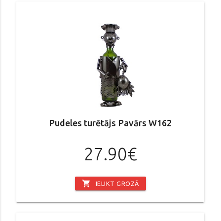
Pudeles turētājs Pavārs W162
27.90€
shopping_cart
IELIKT GROZĀ