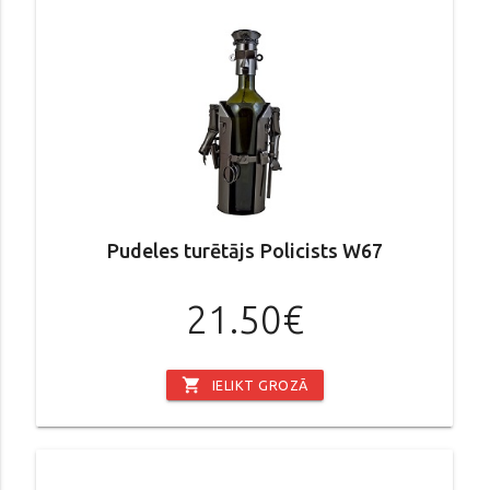
Pudeles turētājs Policists W67
21.50€
shopping_cart
IELIKT GROZĀ