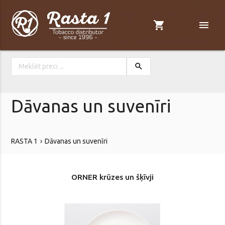
shopping_cart
menu
search
Dāvanas un suvenīri
RASTA 1
Dāvanas un suvenīri
ORNER krūzes un šķīvji