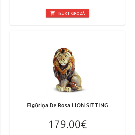
shopping_cart
IELIKT GROZĀ
Figūriņa De Rosa LION SITTING
179.00€