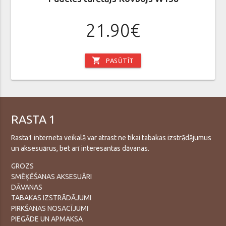
21.90€
shopping_cart
PASŪTĪT
RASTA 1
Rasta1 interneta veikalā var atrast ne tikai tabakas izstrādājumus
un aksesuārus, bet arī interesantas dāvanas.
GROZS
SMĒĶĒŠANAS AKSESUĀRI
DĀVANAS
TABAKAS IZSTRĀDĀJUMI
PIRKŠANAS NOSACĪJUMI
PIEGĀDE UN APMAKSA