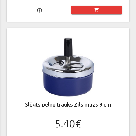
shopping_cart
info_outline
Slēgts pelnu trauks Zils mazs 9 cm
5.40€