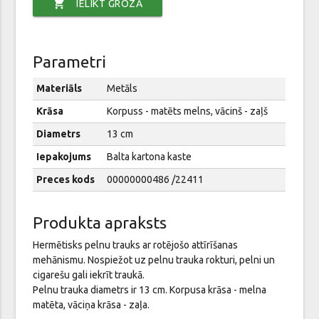
shopping_cart
IELIKT GROZĀ
Parametri
Materiāls
Metāls
Krāsa
Korpuss - matēts melns, vācinš - zaļš
Diametrs
13 cm
Iepakojums
Balta kartona kaste
Preces kods
00000000486 /22411
Produkta apraksts
Hermētisks pelnu trauks ar rotējošo attīrīšanas
mehānismu. Nospiežot uz pelnu trauka rokturi, pelni un
cigarešu gali iekrīt traukā.
Pelnu trauka diametrs ir 13 cm. Korpusa krāsa - melna
matēta, vāciņa krāsa - zaļa.