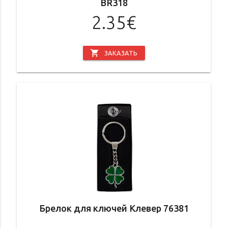
BR318
2.35€
shopping_cart
ЗАКАЗАТЬ
Брелок для ключей Клевер 76381