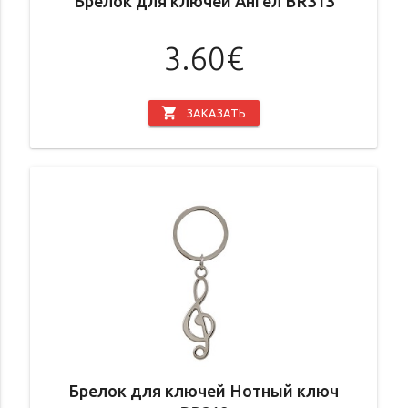
Брелок для ключей Ангел BR313
3.60€
shopping_cart
ЗАКАЗАТЬ
Брелок для ключей Нотный ключ