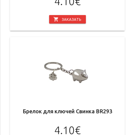
4.10€
shopping_cart
ЗАКАЗАТЬ
Брелок для ключей Свинка BR293
4.10€