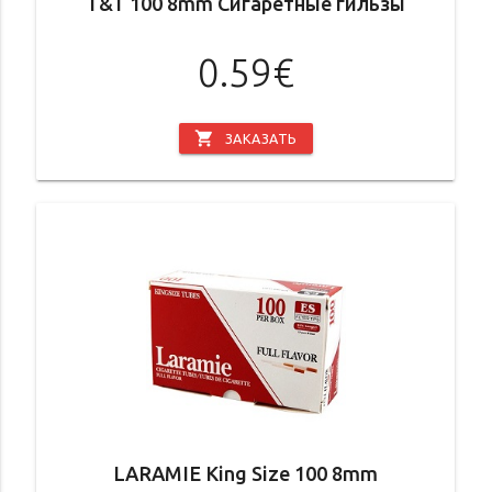
T&T 100 8mm Сигаретные гильзы
0.59€
shopping_cart
ЗАКАЗАТЬ
LARAMIE King Size 100 8mm