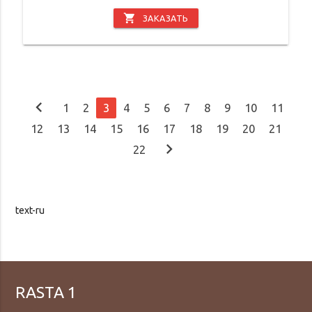
shopping_cart
ЗАКАЗАТЬ
chevron_left
1
2
3
4
5
6
7
8
9
10
11
12
13
14
15
16
17
18
19
20
21
chevron_right
22
text-ru
RASTA 1